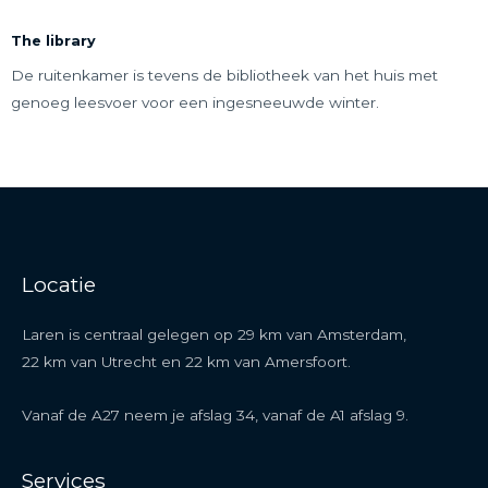
The library
De ruitenkamer is tevens de bibliotheek van het huis met
genoeg leesvoer voor een ingesneeuwde winter.
Locatie
Laren is centraal gelegen op 29 km van Amsterdam,
22 km van Utrecht en 22 km van Amersfoort.
Vanaf de A27 neem je afslag 34, vanaf de A1 afslag 9.
Services